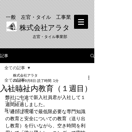
一般 左官・タイル 工事業
株式会社アラタ
​左官・タイル事業部
記事
​塗り壁体験 受付中！
全ての記事
株式会社アラタ
全ての記事
2018年9月8日
読了時間: 1分
入社時社内教育（１週目）
今すぐ始める
弊社に中途で新入社員君が入社して１
コミュニティ
週間経過しました。
新しいカタログ
１週目は現場で最低限必要な専門知識
の教育と安全についての教育（送り出
し教育）を行いながら、空き時間を利