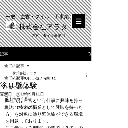
一般 左官・タイル 工事業
株式会社アラタ
​左官・タイル事業部
記事
​塗り壁体験 受付中！
全ての記事
株式会社アラタ
全ての記事
2018年9月5日
読了時間: 1分
塗り壁体験
今すぐ始める
更新日：
2018年9月11日
コミュニティ
弊社では左官という仕事に興味を持っ
新しいカタログ
た方（将来の職業として興味を持った
方）を対象に塗り壁体験ができる環境
を用意しております。
ここ最近（２週間）の間で『３名』の