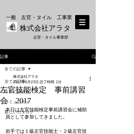
一般 左官・タイル 工事業
株式会社アラタ
​左官・タイル事業部
記事
​塗り壁体験 受付中！
全ての記事
株式会社アラタ
全ての記事
2017年6月23日
読了時間: 1分
左官技能検定 事前講習
今すぐ始める
会 2017
コミュニティ
本日は左官技能検定事前講習会に補助
新しいカタログ
員として参加してきました。
岩手では１級左官技能士・２級左官技