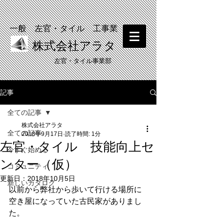
一般 左官・タイル 工事業
株式会社アラタ
​左官・タイル事業部
記事
​塗り壁体験 受付中！
全ての記事
株式会社アラタ
全ての記事
2018年9月17日
読了時間: 1分
左官・タイル 技能向上セ
今すぐ始める
ンター（仮）
コミュニティ
更新日：
2018年10月5日
新しいカタログ
以前から弊社から歩いて行ける場所に
空き屋になっていた古民家がありまし
た。