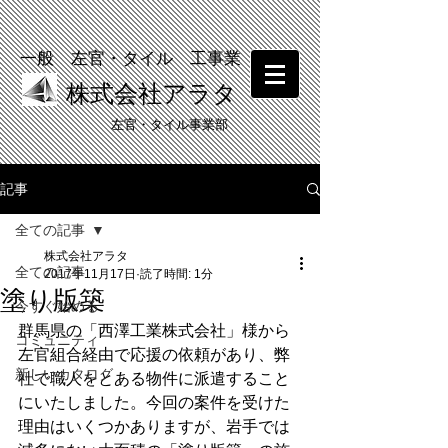
一般 左官・タイル 工事業
株式会社アラタ
​左官・タイル事業部
記事
​塗り壁体験 受付中！
全ての記事
株式会社アラタ
全ての記事
2017年11月17日
読了時間: 1分
塗り版築
今すぐ始める
群馬県の「西澤工業株式会社」様から
コミュニティ
左官組合経由で応援の依頼があり、弊
新しいカタログ
社で職人をとある物件に派遣すること
にいたしました。今回の案件を受けた
理由はいくつかありますが、岩手では