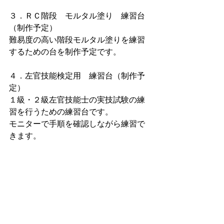
３．ＲＣ階段　モルタル塗り　練習台
（制作予定）
難易度の高い階段モルタル塗りを練習
するための台を制作予定です。
４．左官技能検定用　練習台（制作予
定）
１級・２級左官技能士の実技試験の練
習を行うための練習台です。
モニターで手順を確認しながら練習で
きます。
まだまだ制作途中ですので追加で練習
台が増えるかもしれません。
来年４月の新入社員の入社に向けて準
備を行っていきます。