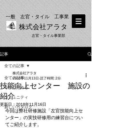
一般 左官・タイル 工事業
株式会社アラタ
​左官・タイル事業部
記事
​塗り壁体験 受付中！
全ての記事
株式会社アラタ
全ての記事
2018年11月13日
読了時間: 2分
技能向上センター 施設の
今すぐ始める
紹介
コミュニティ
更新日：
2018年11月16日
新しいカタログ
今回は弊社研修施設「左官技能向上セ
ンター」の実技研修用の練習台につい
てご紹介します。